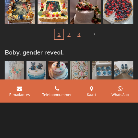
1
2
3
Baby, gender reveal.
E-mailadres
Telefoonnummer
Kaart
WhatsApp
1
2
3
© 2021 - 2026 Tal's Zoete Hoek
Powered by
JouwWeb