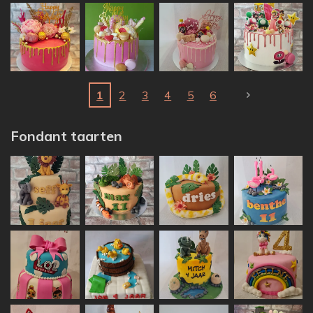
1
2
3
4
5
6
Fondant taarten