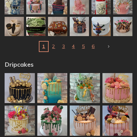
1
2
3
4
5
6
Dripcakes