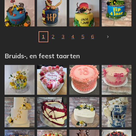
1
2
3
4
5
6
Bruids-, en feest taarten