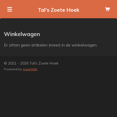
Ga
Tal's Zoete Hoek
direct
naar
de
hoofdinhoud
Winkelwagen
Er zitten geen artikelen (meer) in de winkelwagen.
© 2021 - 2026 Tal's Zoete Hoek
Powered by
JouwWeb