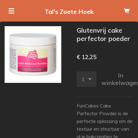
Ga
Tal's Zoete Hoek
direct
naar
Glutenvrij cake
de
perfector poeder
hoofdinhoud
€ 12,25
In
winkelwage
FunCakes Cake
Perfector Powder is de
perfecte oplossing om de
textuur en structuur van
al je bakcreaties te