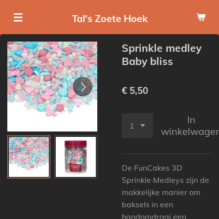
Ga
Tal's Zoete Hoek
direct
naar
Sprinkle medley
de
Baby bliss
hoofdinhoud
€ 5,50
In
winkelwage
De FunCakes 3D
Sprinkle Medleys zijn de
makkelijke manier om
baksels in een
handomdraai een