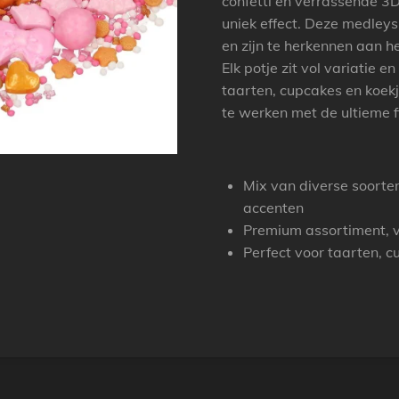
confetti en verrassende 3D
uniek effect. Deze medley
en zijn te herkennen aan h
Elk potje zit vol variatie 
taarten, cupcakes en koekj
te werken met de ultieme f
Mix van diverse soorten 
accenten
Premium assortiment, v
Perfect voor taarten, c