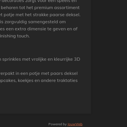
 decoraties zorgt voor een speels en
s behoren tot het premium assortiment
et potje met het strakke paarse deksel.
en is zorgvuldig samengesteld om
es een extra dimensie te geven en af
inishing touch.
sprinkles met vrolijke en kleurrijke 3D
erpakt in een potje met paars deksel
upcakes, koekjes en andere traktaties
Powered by
JouwWeb