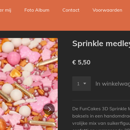
er mij
Foto Album
Contact
Voorwaarden
Sprinkle medle
€ 5,50
In winkelwa
De FunCakes 3D Sprinkle M
baksels in een handomdraa
vrolijke mix van suikerfigu